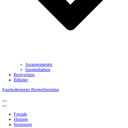
Arrangementer
Sportspladsen
Bestyrelsen
Billeder
Faurholtegnens Borgerforening
Navigation
menu
Navigation
menu
Forside
Historie
Sponsorer