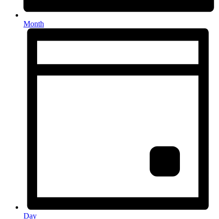
Month
Day