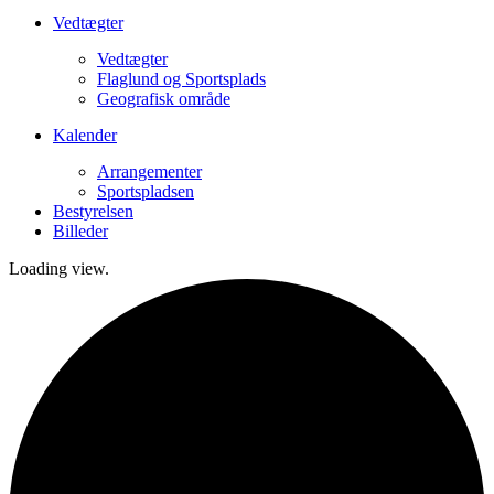
Vedtægter
Vedtægter
Flaglund og Sportsplads
Geografisk område
Kalender
Arrangementer
Sportspladsen
Bestyrelsen
Billeder
Loading view.