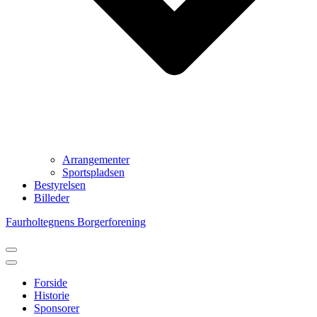
Arrangementer
Sportspladsen
Bestyrelsen
Billeder
Faurholtegnens Borgerforening
Navigation
menu
Navigation
menu
Forside
Historie
Sponsorer