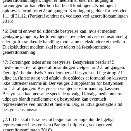
generalforsamlingen. Ingen er medlem af eller har adgang til
foreningen før han eller hun har betalt kontingent. Kontingent
opkræves forud for et år ad gangen. Kontingent gælder for perioden
1.1. til 31.12. (Paragraf ændret og vedtaget ved generalforsamlingen
2016)
§6: Den til enhver tid siddende bestyrelse kan, hvis et medlem
gentagne gange bryder foreningens love eller udviser en usømmelig
eller groft krænkende handling mod samme, ekskludere et medlem.
Et ekskluderet medlem skal have taleret på førstkommende
generalforsamling.
§7: Foreningen ledes af en bestyrelse. Bestyrelsen består af 5
medlemmer, der af generalforsamlingen vælges for 2 år ad gangen.
Der afgår henholdsvis 3 medlemmer af bestyrelsen i lige år og 2 i
ulige år, (første gang ved aftale), dog således at formand og kasserer
ikke udtræder samme år. Der vælges 2 suppleanter for bestyrelsen
for 1 år af gangen. Bestyrelsen vælger selv formand og kasserer.
Bestyrelsen kan nedsætte specielle udvalg. Udvalgsmedlemmerne
udpeges blandt medlemmer og bestyrelsen kan eventuelt
repræsenteres ved mindst et medlem. Dog er udvalgsarbejde altid
bestyrelsens ansvar.
§7.1: Det skal tilstræbes, at begge køn er nogenlunde ligeligt
repræsenteret i bestyrelsen (Paragraf tilføjet og vedtaget ved
generalforsamlingen 2016)