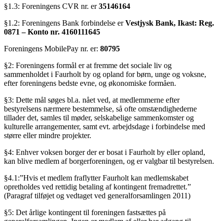
§1.3: Foreningens CVR nr. er
35146164
§1.2: Foreningens Bank forbindelse er
Vestjysk Bank, Ikast: Reg.
0871 – Konto nr. 4160111645
Foreningens MobilePay nr. er:
80795
§2: Foreningens formål er at fremme det sociale liv og
sammenholdet i Faurholt by og opland for børn, unge og voksne,
efter foreningens bedste evne, og økonomiske formåen.
§3: Dette mål søges bl.a. nået ved, at medlemmerne efter
bestyrelsens nærmere bestemmelse, så ofte omstændighederne
tillader det, samles til møder, selskabelige sammenkomster og
kulturelle arrangementer, samt evt. arbejdsdage i forbindelse med
større eller mindre projekter.
§4: Enhver voksen borger der er bosat i Faurholt by eller opland,
kan blive medlem af borgerforeningen, og er valgbar til bestyrelsen.
§4.1:”Hvis et medlem fraflytter Faurholt kan medlemskabet
opretholdes ved rettidig betaling af kontingent fremadrettet.”
(Paragraf tilføjet og vedtaget ved generalforsamlingen 2011)
§5: Det årlige kontingent til foreningen fastsættes på