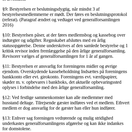
§9: Bestyrelsen er beslutningsdygtig, når mindst 3 af
bestyrelsesmedlemmerne er mødt. Der føres en beslutningsprotokol
(referat). (Paragraf ændret og vedtaget ved generalforsamlingen
2016)
§10: Bestyrelsen påser, at der føres medlemsbog og kassebog over
indtægter og udgifter. Regnskabet afsluttes med en årlig
statusopgørelse. Denne underskrives af den samlede bestyrelse og 1
kritisk revisor inden fremlæggelse på den årlige generalforsamling.
Revisorer vælges af generalforsamlingen for 1 år af gangen.
§11: Bestyrelsen er ansvarlig for foreningens midler og øvrige
ejendom. Overskydende kassebeholdning Indsættes på foreningens
bankkonto eller evt. girokonto. Foreningens evt. værdipapirer,
skøder m. v. opbevares i bankboks, det aktuelle opbevaringssted
oplyses i forbindelse med den årlige generalforsamling.
§12: Ved festlige sammenkomster kan alle medlemmer med
husstand deltage. Tilrejsende gæster indføres ved et medlem. Ethvert
medlem er dog ansvarlig for de gæster han eller hun indfører.
§13: Enhver sag foreningen vedrørende og mulig stridighed
underkastes generalforsamlingens afgørelse og kan ikke indankes
for domstolene.