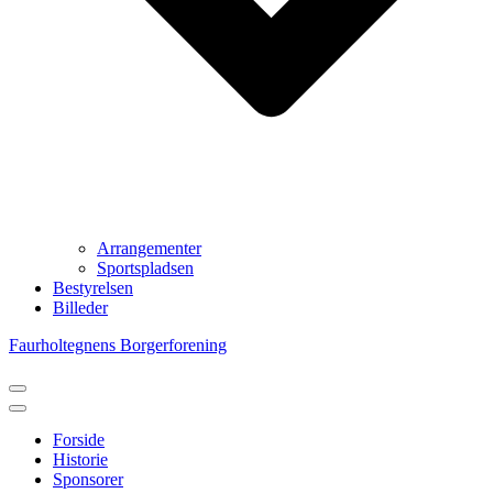
Arrangementer
Sportspladsen
Bestyrelsen
Billeder
Faurholtegnens Borgerforening
Navigation
menu
Navigation
menu
Forside
Historie
Sponsorer