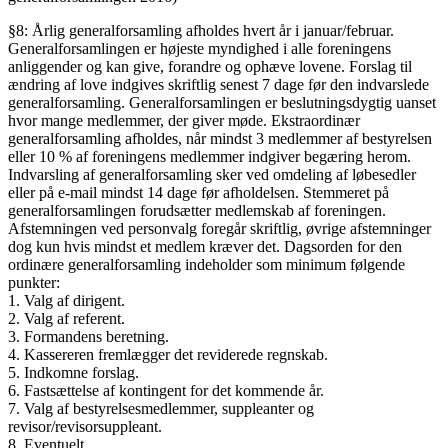
§8: Årlig generalforsamling afholdes hvert år i januar/februar.
Generalforsamlingen er højeste myndighed i alle foreningens
anliggender og kan give, forandre og ophæve lovene. Forslag til
ændring af love indgives skriftlig senest 7 dage før den indvarslede
generalforsamling. Generalforsamlingen er beslutningsdygtig uanset
hvor mange medlemmer, der giver møde. Ekstraordinær
generalforsamling afholdes, når mindst 3 medlemmer af bestyrelsen
eller 10 % af foreningens medlemmer indgiver begæring herom.
Indvarsling af generalforsamling sker ved omdeling af løbesedler
eller på e-mail mindst 14 dage før afholdelsen. Stemmeret på
generalforsamlingen forudsætter medlemskab af foreningen.
Afstemningen ved personvalg foregår skriftlig, øvrige afstemninger
dog kun hvis mindst et medlem kræver det. Dagsorden for den
ordinære generalforsamling indeholder som minimum følgende
punkter:
1. Valg af dirigent.
2. Valg af referent.
3. Formandens beretning.
4. Kassereren fremlægger det reviderede regnskab.
5. Indkomne forslag.
6. Fastsættelse af kontingent for det kommende år.
7. Valg af bestyrelsesmedlemmer, suppleanter og
revisor/revisorsuppleant.
8. Eventuelt.