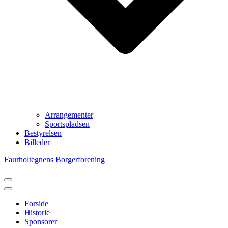
Arrangementer
Sportspladsen
Bestyrelsen
Billeder
Faurholtegnens Borgerforening
Navigation
menu
Navigation
menu
Forside
Historie
Sponsorer