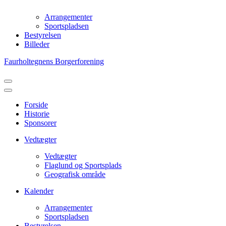
Arrangementer
Sportspladsen
Bestyrelsen
Billeder
Faurholtegnens Borgerforening
Navigation
menu
Navigation
menu
Forside
Historie
Sponsorer
Vedtægter
Vedtægter
Flaglund og Sportsplads
Geografisk område
Kalender
Arrangementer
Sportspladsen
Bestyrelsen