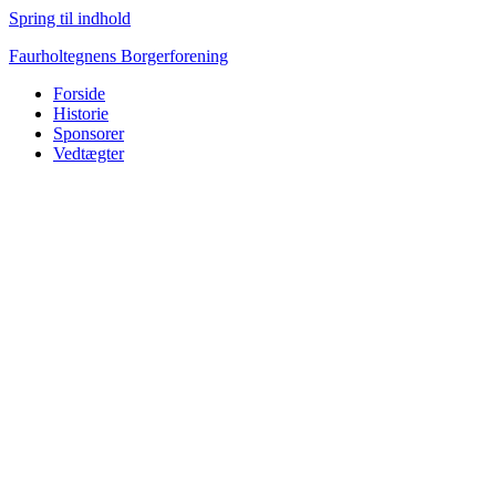
Spring til indhold
Faurholtegnens Borgerforening
Forside
Historie
Sponsorer
Vedtægter